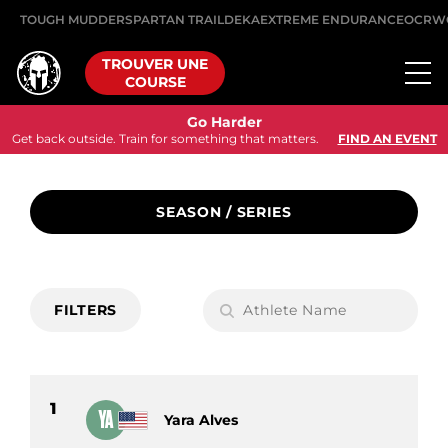
TOUGH MUDDER
SPARTAN TRAIL
DEKA
EXTREME ENDURANCE
OCRW
TROUVER UNE
COURSE
Go Harder
Get back outside. Train for something that matters.
FIND AN EVENT
SEASON / SERIES
FILTERS
1
YA
Yara Alves